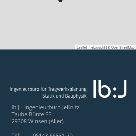
Leaflet
|
netzmacht
| ©
OpenStreetMap
Ib:J - Ingenieurbüro Jeßnitz
Taube Bünte 33
29308 Winsen (Aller)
Tel:
05143 66831-20